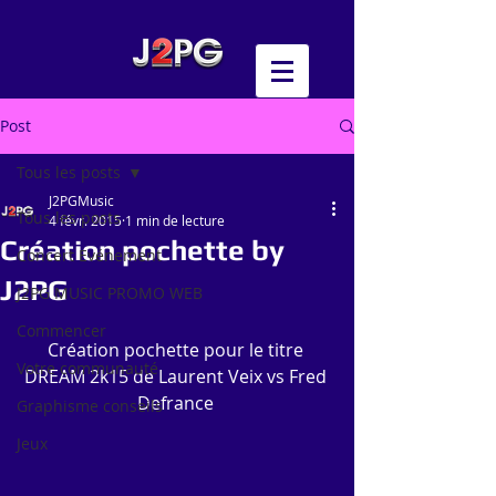
Post
Tous les posts
J2PGMusic
Tous les posts
4 févr. 2015
1 min de lecture
Création pochette by
Concert Evénement
J2PG
J2PG MUSIC PROMO WEB
Commencer
Création pochette pour le titre 
Votre communauté
DREAM 2k15 de Laurent Veix vs Fred 
Defrance 
Graphisme conseils
Jeux