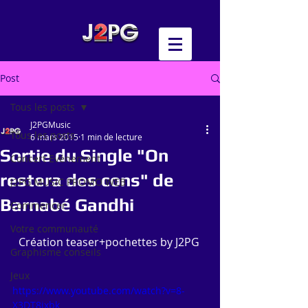
Post
Tous les posts
J2PGMusic
Tous les posts
6 mars 2015
1 min de lecture
Sortie du Single "On
Concert Evénement
restera des cons" de
J2PG MUSIC PROMO WEB
Barnabé Gandhi
Commencer
Votre communauté
Création teaser+pochettes by J2PG 
Graphisme conseils
Jeux
https://www.youtube.com/watch?v=8-
X3DT8jxbk