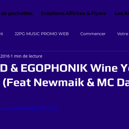
 de pochettes
Créations Affiches & Flyers
Les A
nt
J2PG MUSIC PROMO WEB
Commencer
Votr
 2016
1 min de lecture
D & EGOPHONIK Wine Y
 (Feat Newmaik & MC D
.com/watch?v=QSZq3SZrzNo