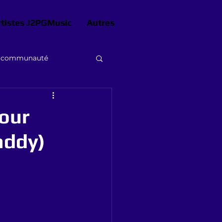
rtistes J2PGMusic
Autres
e communauté
our
addy)