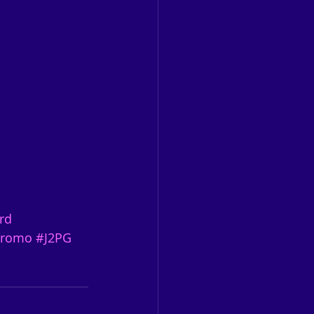
rd
Promo
#J2PG