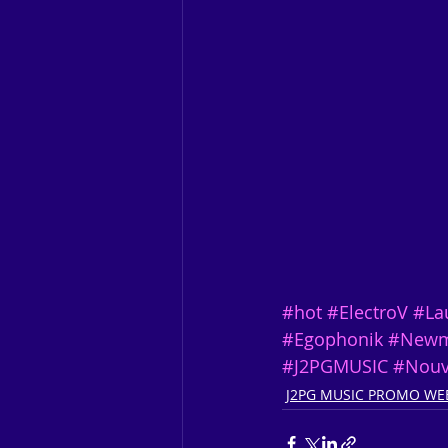
#hot
#ElectroV
#La
#Egophonik
#Newm
#J2PGMUSIC
#Nouv
J2PG MUSIC PROMO WE