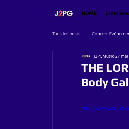
HOME
Créations
Tous les posts
Concert Evéneme
J2PGMusic
27 mai
Graphisme conseils
Jeux
THE LOR
Body Gal
https://www.youtube