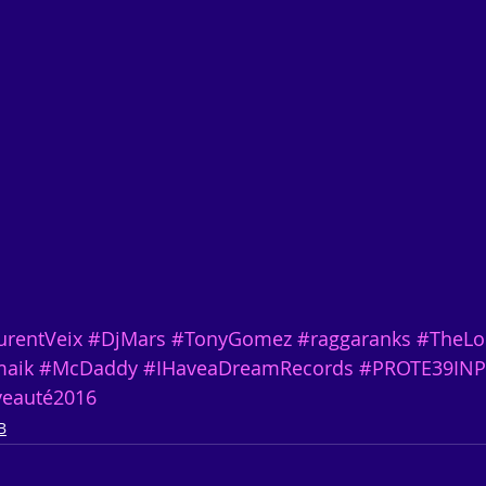
urentVeix
#DjMars
#TonyGomez
#raggaranks
#TheLo
aik
#McDaddy
#IHaveaDreamRecords
#PROTE39IN
eauté2016
B