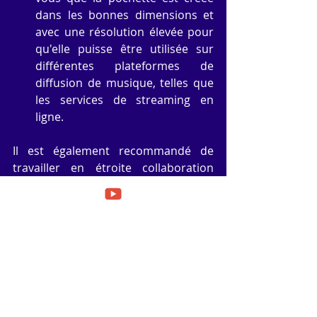
dans les bonnes dimensions et 
avec une résolution élevée pour 
qu'elle puisse être utilisée sur 
différentes plateformes de 
diffusion de musique, telles que 
les services de streaming en 
ligne.
Il est également recommandé de 
travailler en étroite collaboration 
avec un graphiste professionnel pour 
obtenir une pochette de musique de 
haute qualité. Ils peuvent vous aider 
à donner vie à votre vision et à créer 
un design attrayant et cohérent avec 
votre musique.
N'hésitez pas à faire appel à moi pour 