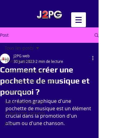
Post
Tous les posts
J2PG web
Tous les posts
30 juin 2023
2 min de lecture
Comment créer une
Concert Evénement
pochette de musique et
J2PG MUSIC PROMO WEB
pourquoi ?
Commencer
La création graphique d'une 
Votre communauté
pochette de musique est un élément 
Graphisme conseils
crucial dans la promotion d'un 
album ou d'une chanson. 
Jeux