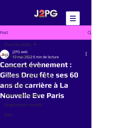
Post
Tous les posts
J2PG web
Tous les posts
10 mai 2022
0 min de lecture
Concert évènement :
Concert Evénement
Gilles Dreu fête ses 60
J2PG MUSIC PROMO WEB
ans de carrière à La
Commencer
Nouvelle Eve Paris
Votre communauté
Graphisme conseils
Jeux