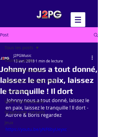
Post
Tous les posts
J2PGMusic
Tous les posts
13 avr. 2018
1 min de lecture
Johnny nous a tout donné,
Concert Evénement
laissez le en paix, laissez
J2PG MUSIC PROMO WEB
le tranquille ! Il dort
Commencer
 Johnny nous a tout donné, laissez le 
Votre communauté
en paix, laissez le tranquille ! Il dort - 
Graphisme conseils
Aurore & Boris regardez 
Jeux
https://youtu.be/yNF6byUeyxc