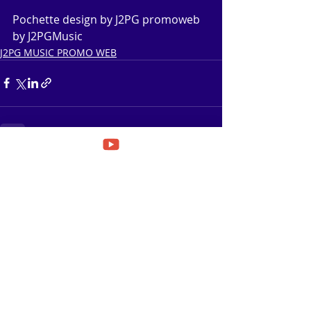
Pochette design by J2PG promoweb 
by J2PGMusic
J2PG MUSIC PROMO WEB
Posts récents
Voir tout