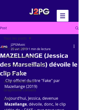
Post
Tous les posts
J2PGMusic
Tous les posts
20 avr. 2019
1 min de lecture
MAZELLANGE (Jessica
Concert Evénement
des Marseillais) dévoile le
J2PG MUSIC PROMO WEB
clip Fake
Commencer
 Clip officiel du titre "Fake" par 
Votre communauté
Mazellange (2019) 
Graphisme conseils
Aujourd’hui, Jessica, devenue 
Jeux
Mazellange
, dévoile, donc, le clip 