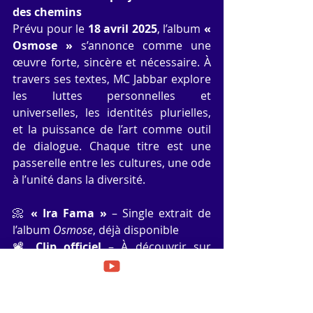
des chemins
Prévu pour le 
18 avril 2025
, l’album 
« 
Osmose »
 s’annonce comme une 
œuvre forte, sincère et nécessaire. À 
travers ses textes, MC Jabbar explore 
les luttes personnelles et 
universelles, les identités plurielles, 
et la puissance de l’art comme outil 
de dialogue. Chaque titre est une 
passerelle entre les cultures, une ode 
à l’unité dans la diversité.
📀 
« Ira Fama »
 – Single extrait de 
l’album 
Osmose
, déjà disponible
📽️ 
Clip officiel
 – À découvrir sur 
YouTube🎙️ Featuring : 
Yancouba 
Diabaté
📅 
Album "Osmose" disponible le 18 