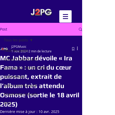
Post
Tous les posts
J2PGMusic
Tous les posts
1 nov. 2024
2 min de lecture
MC Jabbar dévoile « Ira
Concert Evénement
Fama » : un cri du cœur
J2PG MUSIC PROMO WEB
puissant, extrait de
Commencer
l’album très attendu
Votre communauté
Osmose (sortie le 18 avril
Graphisme conseils
2025)
Jeux
Dernière mise à jour :
10 avr. 2025