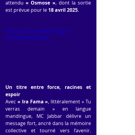
attendu 
« Osmose »
, dont la sortie 
est prévue pour le 
18 avril 2025
.
https://youtu.be/2W4CtAGQg7c?
si=vE035DoXxbsCeypr
Un titre entre force, racines et 
espoir
Avec 
« Ira Fama »
, littéralement « Tu 
verras demain » en langue 
mandingue, MC Jabbar délivre un 
message fort, ancré dans la mémoire 
collective et tourné vers l’avenir. 