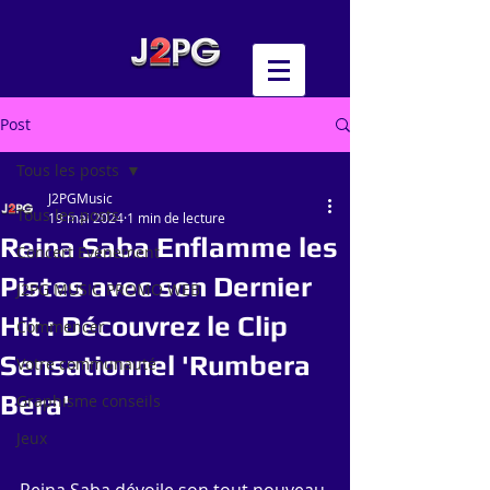
Post
Tous les posts
J2PGMusic
Tous les posts
19 mai 2024
1 min de lecture
Reina Saba Enflamme les
Concert Evénement
Pistes avec son Dernier
J2PG MUSIC PROMO WEB
Hit : Découvrez le Clip
Commencer
Sensationnel 'Rumbera
Votre communauté
Bera'
Graphisme conseils
Jeux