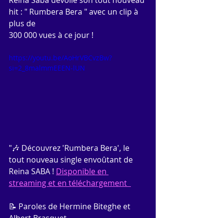
Reina Saba dévoile son tout nouveau 
hit : " Rumbera Bera " avec un clip à 
plus de 
300 000 vues à ce jour !
https://youtu.be/AoHrVBCvzBw?
si=2_8malmmEEEN-lUN
"🎶 Découvrez 'Rumbera Bera', le 
tout nouveau single envoûtant de 
Reina SABA ! 
Disponible en 
streaming et en téléchargement  
📝 Paroles de Hermine Biteghe et 
Albert Brasquet 