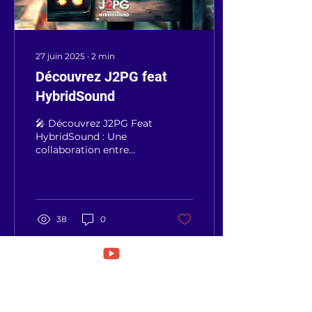
de ses voix, offrant des
morceaux à la fois
puissants, conscients et
entraînants.Avec ses...
27 juin 2025
∙
2
min
Découvrez J2PG feat
HybridSound
🎤 Découvrez J2PG Feat
HybridSound : Une
collaboration entre
mots forts et sons
percutants Depuis
plusieurs mois, J2PG,
auteur et...
38
0