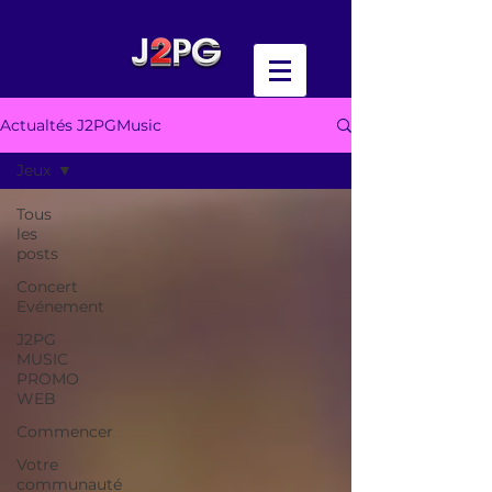
Actualtés J2PGMusic
Jeux
Tous
les
posts
Concert
Evénement
J2PG
MUSIC
PROMO
WEB
Commencer
Votre
communauté