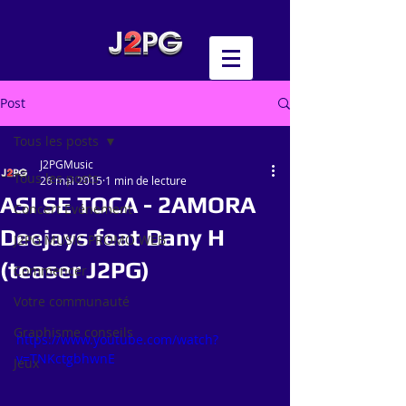
Post
Tous les posts
J2PGMusic
Tous les posts
26 mai 2015
1 min de lecture
ASI SE TOCA - 2AMORA
Concert Evénement
Deejays feat Dany H
J2PG MUSIC PROMO WEB
(teaser J2PG)
Commencer
Votre communauté
Graphisme conseils
https://www.youtube.com/watch?
v=TNKctgbhwnE
Jeux