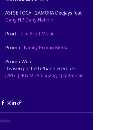
ASI SE TOCA - 2AMORA Deejays feat 
Dany H
./ 
Dany Hatron
Prod : 
Joce Prod Music
Promo : 
Family Promo Media
Promo Web 
:Teaser/pochette/bannière/buzz
J2PG
- 
J2PG MUSIC
#j2pg
#j2pgmusic