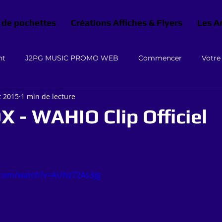
 de pochettes
Créations Affiches & Flyers
Les A
nt
J2PG MUSIC PROMO WEB
Commencer
Votr
t 2015
1 min de lecture
- WAHIO Clip Officiel
.com/watch?v=AUNz72As3Jg