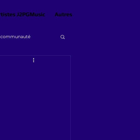
rtistes J2PGMusic
Autres
e communauté