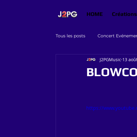
HOME
Créations
Tous les posts
Concert Evéneme
J2PGMusic
13 aoû
Graphisme conseils
Jeux
BLOWCOX 
https://www.youtube