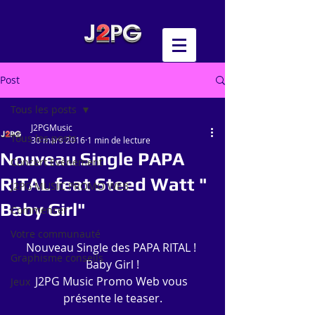
Post
Tous les posts
J2PGMusic
Tous les posts
30 mars 2016
1 min de lecture
Nouveau Single PAPA
Concert Evénement
RITAL feat Steed Watt "
J2PG MUSIC PROMO WEB
Baby Girl"
Commencer
Votre communauté
Nouveau Single des PAPA RITAL ! 
Graphisme conseils
Baby Girl !
J2PG Music Promo Web vous 
Jeux
présente le teaser.