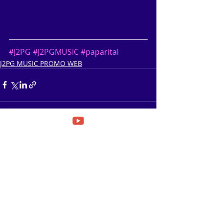
#J2PG
#J2PGMUSIC
#paparital
J2PG MUSIC PROMO WEB
Posts récents
Voir tout