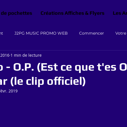
 de pochettes
Créations Affiches & Flyers
Les A
nt
J2PG MUSIC PROMO WEB
Commencer
Votr
 2016
1 min de lecture
- O.P. (Est ce que t'es O
 (le clip officiel)
févr. 2019