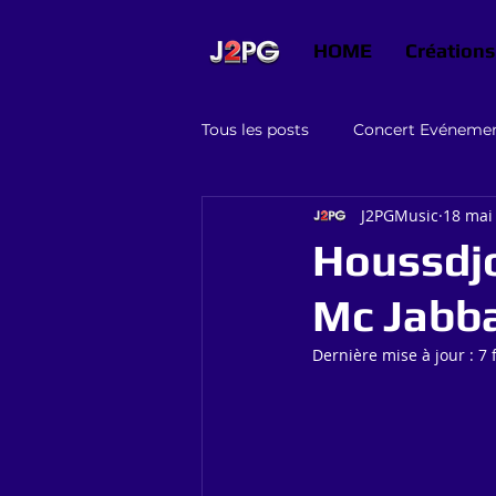
HOME
Créations
Tous les posts
Concert Evéneme
J2PGMusic
18 mai
Graphisme conseils
Jeux
Houssdjo 
Mc Jabbar
Dernière mise à jour :
7 