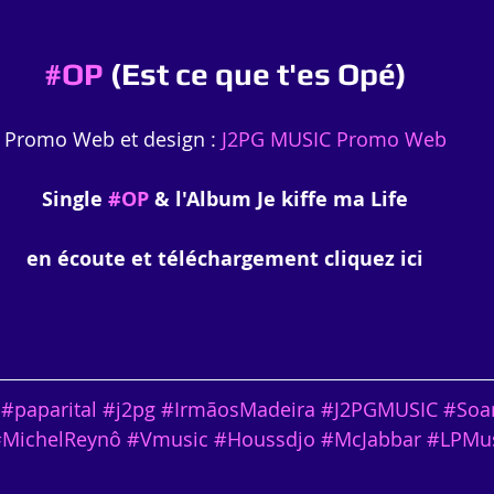
#OP
 (Est ce que t'es Opé)
Promo Web et design : 
J2PG MUSIC Promo Web
Single 
#OP
 & l'Album Je kiffe ma Life
en écoute et téléchargement cliquez ici
#paparital
#j2pg
#IrmãosMadeira
#J2PGMUSIC
#Soa
MichelReynô
#Vmusic
#Houssdjo
#McJabbar
#LPMu