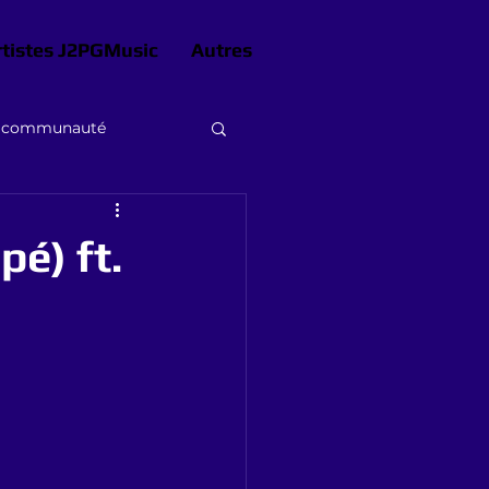
rtistes J2PGMusic
Autres
e communauté
pé) ft.