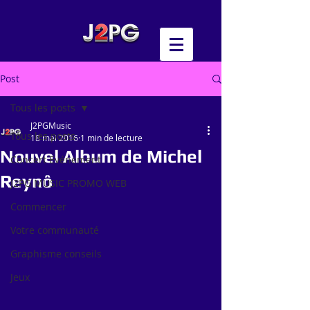
Post
Tous les posts
J2PGMusic
Tous les posts
18 mai 2016
1 min de lecture
Nouvel Album de Michel
Concert Evénement
Reynô
J2PG MUSIC PROMO WEB
Commencer
Votre communauté
Graphisme conseils
Jeux