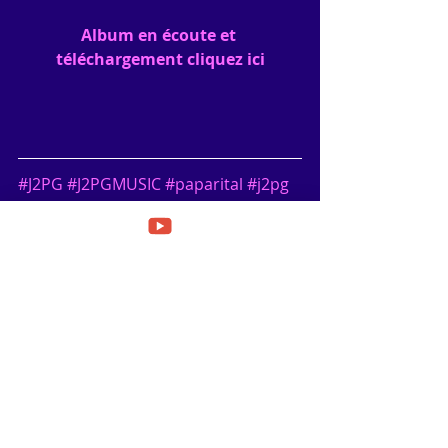
Album en écoute et 
téléchargement cliquez ici
#J2PG
#J2PGMUSIC
#paparital
#j2pg
#IrmãosMadeira
#J2PGMUSIC
#SoannBt
#Maoproductions
#MichelReynô
#Vmusic
J2PG MUSIC PROMO WEB
Posts récents
Voir tout