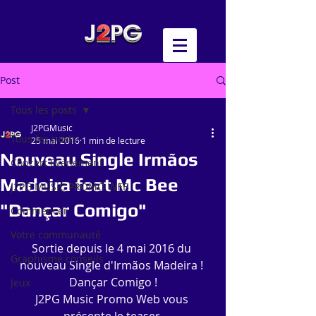
Post
Tous les posts
J2PGMusic
Tous les posts
25 mai 2016
1 min de lecture
Nouveau Single Irmãos
Concert Evénement
Madeira feat Mc Bee
J2PG MUSIC PROMO WEB
"Dançar Comigo"
Commencer
Votre communauté
Sortie depuis le 4 mai 2016 du 
Graphisme conseils
nouveau Single d'Irmãos Madeira ! 
Dançar Comigo !
Jeux
J2PG Music Promo Web vous 