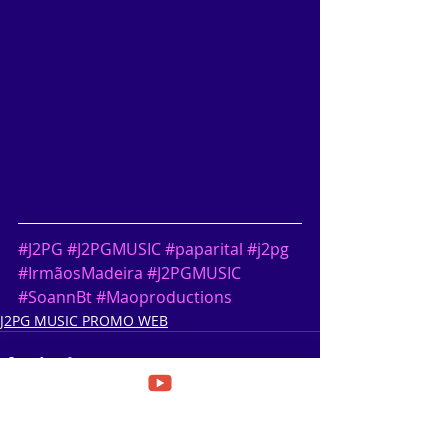
#J2PG
#J2PGMUSIC
#paparital
#j2pg
#IrmãosMadeira
#J2PGMUSIC
#SoannBt
#Maoproductions
J2PG MUSIC PROMO WEB