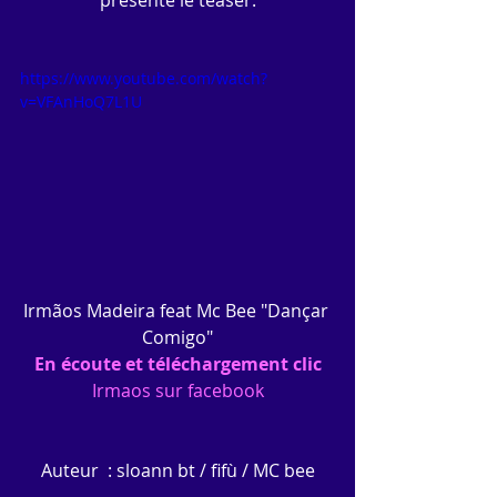
présente le teaser.
https://www.youtube.com/watch?
v=VFAnHoQ7L1U
Irmãos Madeira feat Mc Bee "Dançar 
Comigo"
En écoute et téléchargement clic
Irmaos sur facebook
Auteur  : sloann bt / fifù / MC bee