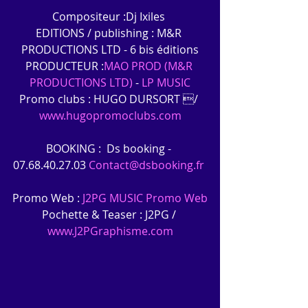
Compositeur :Dj Ixiles 
EDITIONS / publishing : M&R 
PRODUCTIONS LTD - 6 bis éditions
PRODUCTEUR :
MAO PROD (M&R 
PRODUCTIONS LTD)
 - 
LP MUSIC
Promo clubs : HUGO DURSORT / 
www.hugopromoclubs.com
BOOKING :  Ds booking - 
07.68.40.27.03 
Contact@dsbooking.fr
Promo Web : 
J2PG MUSIC Promo Web
Pochette & Teaser : J2PG / 
www.J2PGraphisme.com