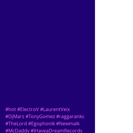
#hot
#ElectroV
#LaurentVeix
#DjMars
#TonyGomez
#raggaranks
#TheLord
#Egophonik
#Newmaik
#McDaddy
#IHaveaDreamRecords