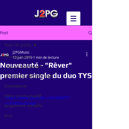
Post
Tous les posts
J2PGMusic
Tous les posts
10 juin 2016
1 min de lecture
Nouveauté - "Rêver"
Concert Evénement
premier single du duo TYS
J2PG MUSIC PROMO WEB
Commencer
Votre communauté
https://www.youtube.com/watch?
v=7GE02uCEoyE
Graphisme conseils
Jeux