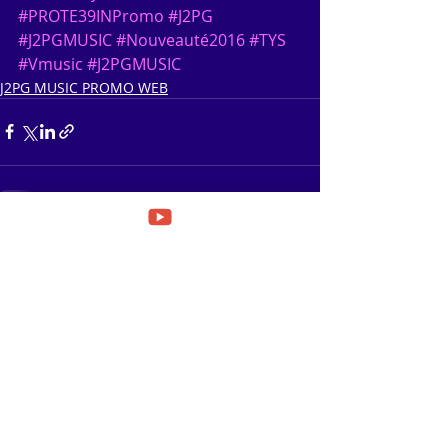
#PROTE39INPromo
#J2PG
#J2PGMUSIC
#Nouveauté2016
#TYS
#Vmusic
#J2PGMUSIC
J2PG MUSIC PROMO WEB
Posts récents
Voir tout