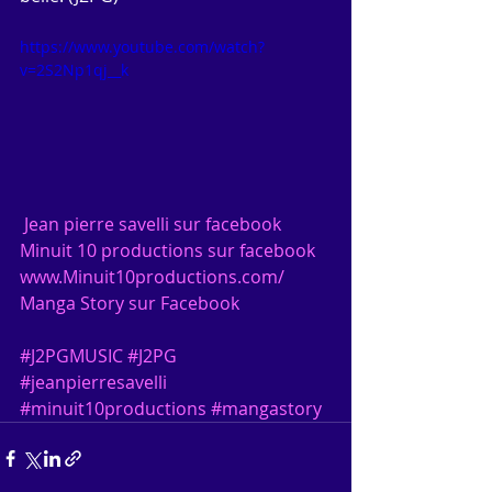
https://www.youtube.com/watch?
v=2S2Np1qj__k
 Jean pierre savelli sur facebook
Minuit 10 productions sur facebook
www.Minuit10productions.com/
Manga Story sur Facebook
#J2PGMUSIC
#J2PG
#jeanpierresavelli
#minuit10productions
#mangastory