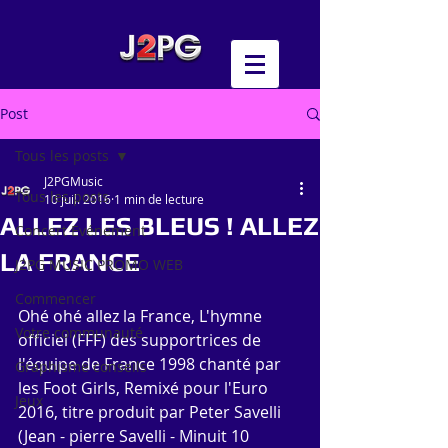
Post
Tous les posts
J2PGMusic
Tous les posts
10 juil. 2016
1 min de lecture
ALLEZ LES BLEUS ! ALLEZ
Concert Evénement
LA FRANCE
J2PG MUSIC PROMO WEB
Commencer
Ohé ohé allez la France, L'hymne 
Votre communauté
officiel (FFF) des supportrices de 
l'équipe de France 1998 chanté par 
Graphisme conseils
les Foot Girls, Remixé pour l'Euro 
Jeux
2016, titre produit par Peter Savelli 
(Jean - pierre Savelli - Minuit 10 