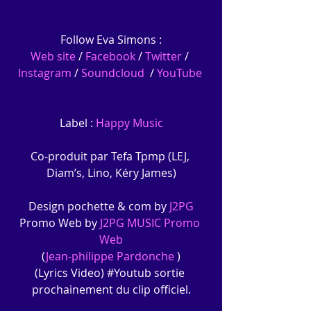
Follow Eva Simons :
Web site
 / 
Facebook
 / 
Twitter
 / 
Instagram
 / 
Soundcloud
  / 
YouTube
Label : 
Happy Music
Co-produit par Tefa Tpmp (LEJ, 
Diam’s, Lino, Kéry James)‪
Design pochette & com by 
J2PG
Promo Web by 
J2PG MUSIC Promo 
Web
(
Jean-philippe Pardonche
 )
(Lyrics Video) ‪#‎Youtub‬ sortie 
prochainement du clip officiel.