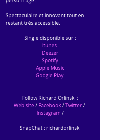
personnage :
Spectaculaire et innovant tout en 
restant très accessible.
Single disponible sur :
Itunes 
Deezer
Spotify
Apple Music
Google Play
Follow Richard Orlinski :
Web site
 / 
Facebook
 / 
Twitter
 / 
Instagram
 /
SnapChat : richardorlinski