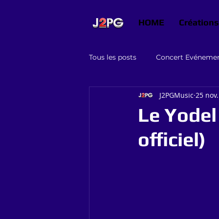
HOME
Créations
Tous les posts
Concert Evéneme
J2PGMusic
25 nov
Graphisme conseils
Jeux
Le Yodel 
officiel)