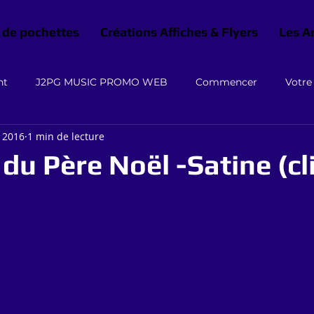
 de pochettes
Créations Affiches & Flyers
Les A
nt
J2PG MUSIC PROMO WEB
Commencer
Votr
. 2016
1 min de lecture
du Père Noël -Satine (cl