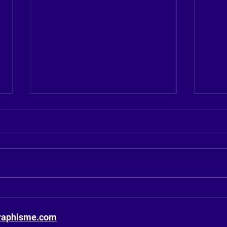
Découvrez J2PG feat
MC J
HybridSound
Fama
puis
raphisme.com
très