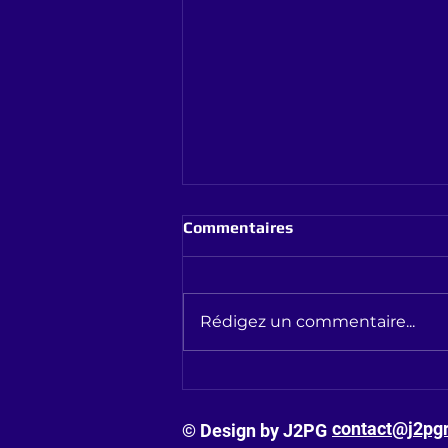
Commentaires
Rédigez un commentaire...
HybridSound, Un seul feu
L'album
contact@j2pg
© Design by J2PG