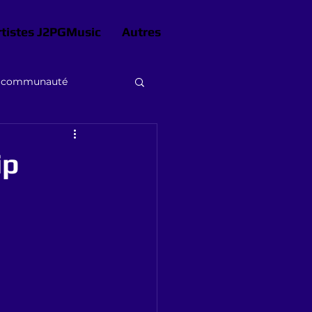
rtistes J2PGMusic
Autres
e communauté
ip