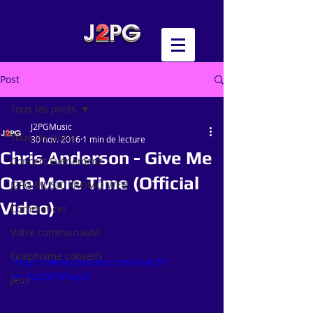
Post
Tous les posts
J2PGMusic
Tous les posts
30 nov. 2016
1 min de lecture
Chris Anderson - Give Me
Concert Evénement
One More Time (Official
J2PG MUSIC PROMO WEB
Video)
Commencer
Votre communauté
Graphisme conseils
https://www.youtube.com/watch?
v=_hzq0EW3wp8
Jeux