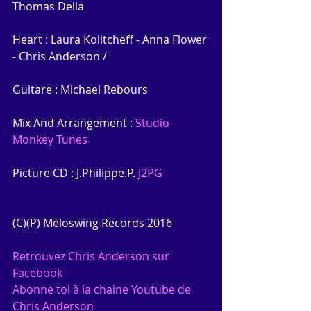
Thomas Della
Heart : Laura Kolitcheff - Anna Flower 
- Chris Anderson / 
Guitare : Michael Rebours
Mix And Arrangement :
 Studio 
Monkey Tunes
Picture CD : J.Philippe.P. 
J2PG
(C)(P) Méloswing Records 2016
Retrouvez Chris Anderson sur 
Facebook
Abonne toi à la chaine Youtube de 
Chris Anderson 