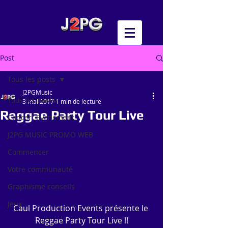
Post
Tous les posts
J2PGMusic
Tous les posts
3 mai 2017
1 min de lecture
Reggae Party Tour Live
Concert Evénement
J2PG MUSIC PROMO WEB
Commencer
Votre communauté
Graphisme conseils
Jeux
Caul Production Events présente le 
Reggae Party Tour Live !!