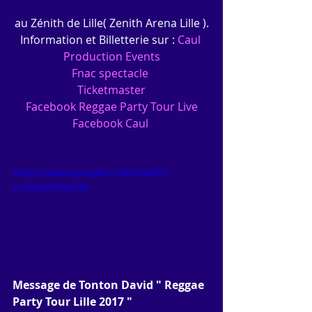
au Zénith de Lille( Zenith Arena Lille ).
Information et Billetterie sur : 
Caul 
Production Events
Fnac spectacle
Ticketmaster
Facebook Reggae Party Tour Live
Facebook Caul 
https://www.youtube.com/watch?
v=vzdoW5NuA9c
Message de Tonton David " Reggae 
Party Tour Lille 2017 " 