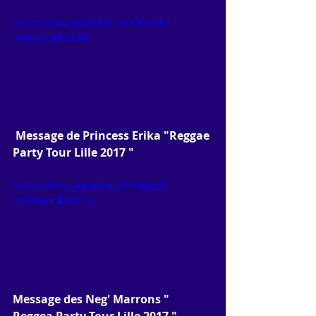
https://www.youtube.com/watch?
v=ALOX3dB8sBk
Message de Princess Erika "Reggae 
Party Tour Lille 2017 " 
https://www.youtube.com/watch?
v=VWwnHhlR6hQ
Message des Neg' Marrons " 