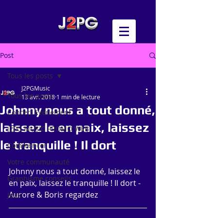
Post
Tous les posts
J2PGMusic
Tous les posts
13 avr. 2018
1 min de lecture
Johnny nous a tout donné,
Concert Evénement
laissez le en paix, laissez
J2PG MUSIC PROMO WEB
le tranquille ! Il dort
Commencer
Votre communauté
Johnny nous a tout donné, laissez le 
Graphisme conseils
en paix, laissez le tranquille ! Il dort - 
Aurore & Boris regardez
Jeux