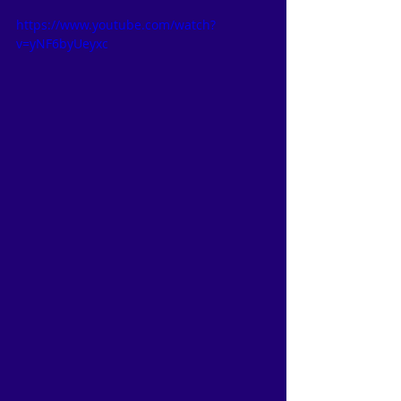
https://www.youtube.com/watch?
v=yNF6byUeyxc