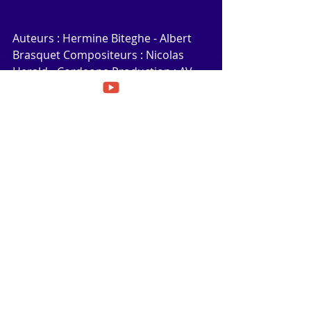
Auteurs : Hermine Biteghe - Albert 
Brasquet Compositeurs : Nicolas 
Herald - Cordeone Production : AV 
Music Enregistrement : Bad Eagle 
Studio (Clermont-Ferrand) Promo 
Clubs : Hugo Promotion Clubs 
Graphisme &amp; promoweb : 
J2PGraphisme.com
#ReinaSaba
#AVMusic
#J2PG
#J2PGMusic
#J2PGMUSICPROMOWEB
J2PG MUSIC PROMO WEB