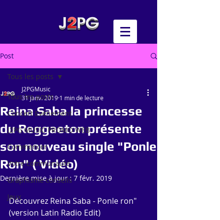
Post
Tous les posts
J2PGMusic
Tous les posts
31 janv. 2019
1 min de lecture
Reina Saba la princesse
Concert Evénement
du Reggaeton présente
J2PG MUSIC PROMO WEB
son nouveau single "Ponle
Commencer
Ron" ( Vidéo)
Votre communauté
Dernière mise à jour :
7 févr. 2019
Graphisme conseils
Jeux
Découvrez Reina Saba - Ponle ron" 
(version Latin Radio Edit)