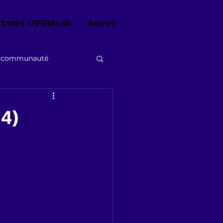
rtistes J2PGMusic
Autres
e communauté
14)