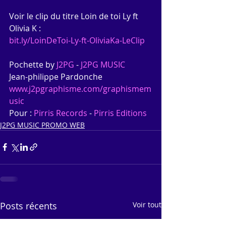
Voir le clip du titre Loin de toi Ly ft 
Olivia K :
bit.ly/LoinDeToi-Ly-ft-OliviaKa-LeClip
Pochette by 
J2PG
 - 
J2PG MUSIC
Jean-philippe Pardonche
www.j2pgraphisme.com/graphismem
usic
Pour : 
Pirris Records
 - 
Pirris Editions
J2PG MUSIC PROMO WEB
Posts récents
Voir tout