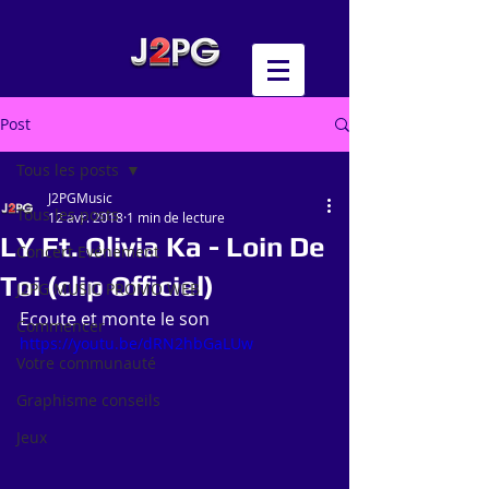
Post
Tous les posts
J2PGMusic
Tous les posts
12 avr. 2018
1 min de lecture
LY Ft. Olivia Ka - Loin De
Concert Evénement
Toi (clip Officiel)
J2PG MUSIC PROMO WEB
Ecoute et monte le son
Commencer
https://youtu.be/dRN2hbGaLUw
Votre communauté
Graphisme conseils
Jeux